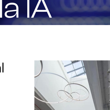
la IA
l