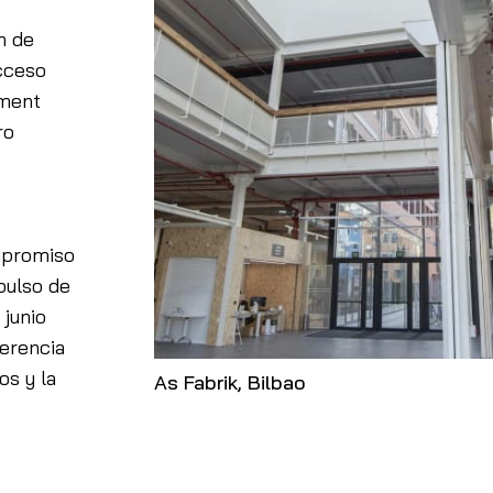
n de
cceso
ement
ro
ompromiso
mpulso de
 junio
erencia
os y la
As Fabrik, Bilbao