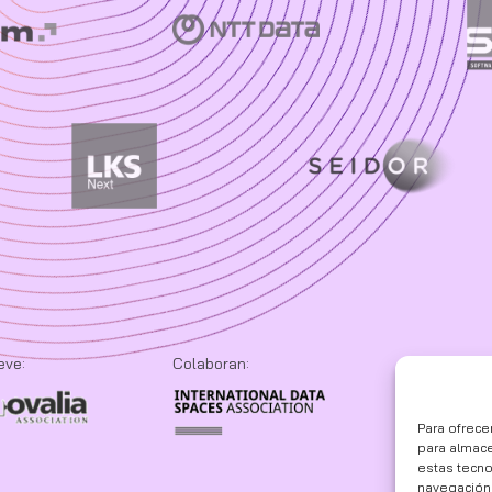
eve:
Colaboran:
Para ofrece
para almace
estas tecn
navegación o