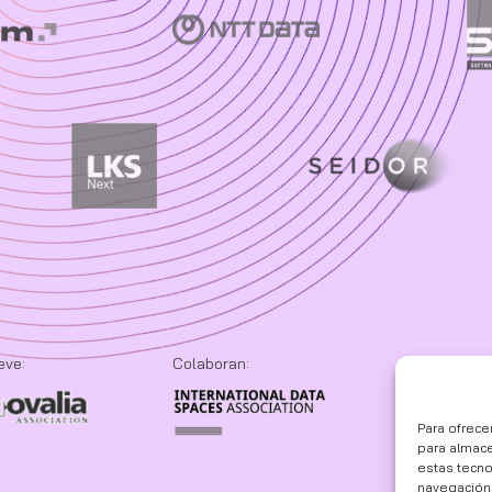
eve:
Colaboran:
Para ofrece
para almace
estas tecn
navegación o