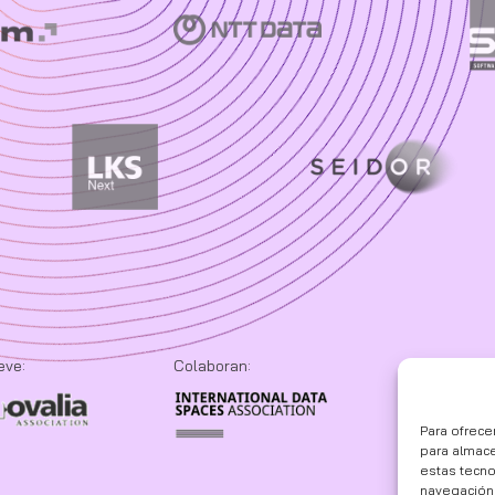
eve:
Colaboran:
Para ofrece
para almace
estas tecn
navegación o